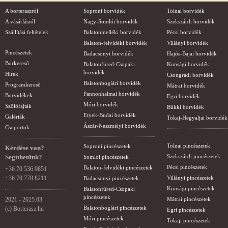
A borteraszról
Soproni borvidék
Tolnai borvidék
A vásárlásról
Nagy-Somlói borvidék
Szekszárdi borvidék
Szállítási feltételek
Balatonmelléki borvidék
Pécsi borvidék
Balaton-felvidéki borvidék
Villányi borvidék
Pincészetek
Badacsonyi borvidék
Hajós-Bajai borvidék
Borkereső
Balatonfüred-Csopaki
Kunsági borvidék
borvidék
Hírek
Csongrádi borvidék
Balatonboglári borvidék
Programkereső
Mátrai borvidék
Pannonhalmai borvidék
Borvidékek
Egri borvidék
Móri borvidék
Szőlőfajták
Bükki borvidék
Etyek-Budai borvidék
Galériák
Tokaj-Hegyaljai borvidék
Ászár-Neszmélyi borvidék
Csoportok
Tolnai pincészetek
Soproni pincészetek
Kérdése van?
Segíthetünk?
Szekszárdi pincészetek
Somlói pincészetek
Pécsi pincészetek
Balaton-felvidéki pincészetek
+36 70 536 9851
+36 70 778 8211
Villányi pincészetek
Badacsonyi pincészetek
Kunsági pincészetek
Balatonfüred-Csopaki
pincészetek
2021 - 2025.03
Mátrai pincészetek
Balatonboglári pincészetek
(c) Borterasz.hu
Egri pincészetek
Móri pincészetek
Tokaji pincészetek