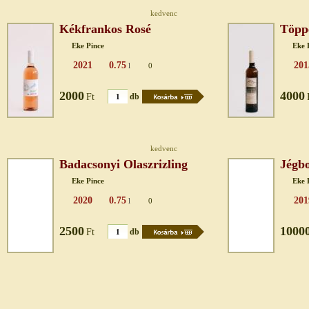
kedvenc
Kékfrankos Rosé
Töppe
Eke Pince
Eke 
2021
0.75
201
l
0
2000
4000
Ft
db
kedvenc
Badacsonyi Olaszrizling
Jégb
Eke Pince
Eke 
2020
0.75
201
l
0
2500
1000
Ft
db