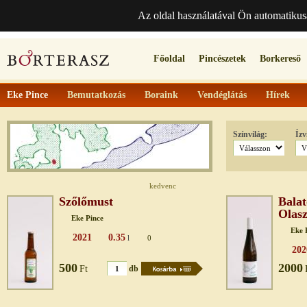
Az oldal használatával Ön automatikus
Főoldal
Pincészetek
Borkereső
Eke Pince
Bemutatkozás
Boraink
Vendéglátás
Hírek
Színvilág:
Ízv
kedvenc
Szőlőmust
Balat
Olasz
Eke Pince
Eke 
2021
0.35
l
0
202
500
2000
Ft
db