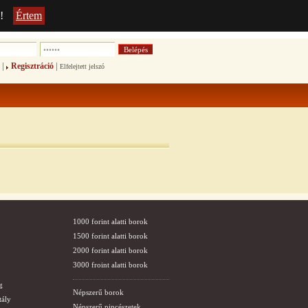
!
Értem
|
|
Regisztráció
Elfelejtett jelszó
1000 forint alatti borok
1500 forint alatti borok
2000 forint alatti borok
3000 froint alatti borok
g
Népszerű borok
tály
Népszerű pincészetek