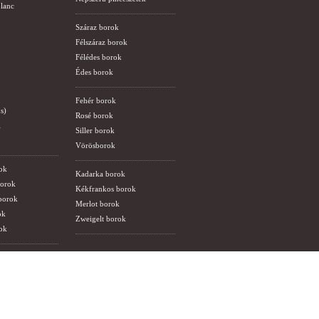
lanc
Száraz borok
Félszáraz borok
Félédes borok
Édes borok
Fehér borok
s)
Rosé borok
i
Siller borok
Vörösborok
ok
Kadarka borok
borok
Kékfrankos borok
 borok
Merlot borok
ok
Zweigelt borok
ok