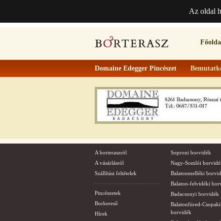
Az oldal 
Főolda
Domaine Edegger Pincészet
Bemutatk
A borteraszról
Soproni borvidék
A vásárlásról
Nagy-Somlói borvidé
Szállítási feltételek
Balatonmelléki borvi
Balaton-felvidéki bor
Pincészetek
Badacsonyi borvidék
Borkereső
Balatonfüred-Csopaki
borvidék
Hírek