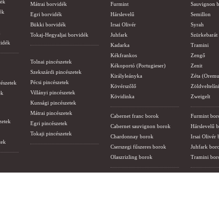
dék
Mátrai borvidék
Furmint
Sauvignon b
ék
Egri borvidék
Hárslevelű
Semillon
Bükki borvidék
Irsai Olivér
Syrah
k
Tokaj-Hegyaljai borvidék
Juhfark
Szürkebarát
vidék
Kadarka
Tramini
Kékfrankos
Zengő
Tolnai pincészetek
Kékoportó (Portugieser)
Zenit
Szekszárdi pincészetek
Királyleányka
Zéta (Oremu
Pécsi pincészetek
cészetek
Kövérszőlő
Zöldveltelín
Villányi pincészetek
ek
Kövidinka
Zweigelt
Kunsági pincészetek
Mátrai pincészetek
Cabernet franc borok
Furmint bor
zetek
Egri pincészetek
Cabernet sauvignon borok
Hárslevelű 
Tokaji pincészetek
Chardonnay borok
Irsai Olivér
tek
Cserszegi fűszeres borok
Juhfark bor
Olaszrizling borok
Tramini bor