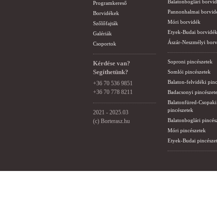
Balatonboglári borvi
Programkereső
Pannonhalmai borvid
Borvidékek
Móri borvidék
Szőlőfajták
Etyek-Budai borvidé
Galériák
Ászár-Neszmélyi bor
Csoportok
Soproni pincészetek
Kérdése van?
Segíthetünk?
Somlói pincészetek
Balaton-felvidéki pin
+36 70 536 9851
+36 70 778 8211
Badacsonyi pincészet
Balatonfüred-Csopaki
pincészetek
2021 - 2025.03
Balatonboglári pincés
(c) Borterasz.hu
Móri pincészetek
Etyek-Budai pincésze