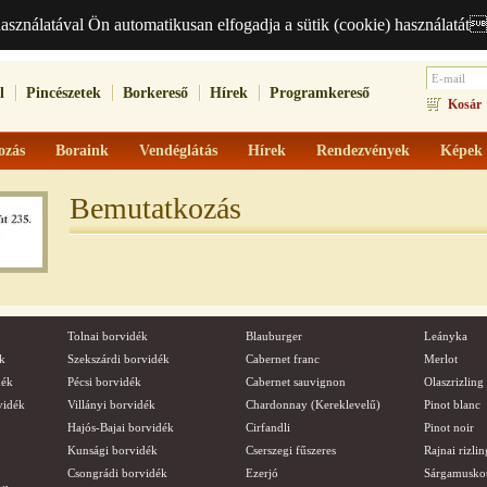
használatával Ön automatikusan elfogadja a sütik (cookie) használatát
l
Pincészetek
Borkereső
Hírek
Programkereső
Kosár
ozás
Boraink
Vendéglátás
Hírek
Rendezvények
Képek
Bemutatkozás
Tolnai borvidék
Blauburger
Leányka
k
Szekszárdi borvidék
Cabernet franc
Merlot
dék
Pécsi borvidék
Cabernet sauvignon
Olaszrizling
vidék
Villányi borvidék
Chardonnay (Kereklevelű)
Pinot blanc
Hajós-Bajai borvidék
Cirfandli
Pinot noir
Kunsági borvidék
Cserszegi fűszeres
Rajnai rizlin
Csongrádi borvidék
Ezerjó
Sárgamusko