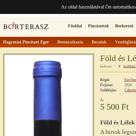
Az oldal használatával Ön automatikus
Főoldal
Pincészetek
Borkereső
Hagymási Pincészet Eger
Bemutatkozás
Boraink
Vendéglátá
Föld és Lé
kedvenc
3
Szállítási
Régió:
Egri bo
Évjárat:
2020
Szőlőfajta:
Caberne
Ár
5 500 Ft
Föld és Lélek
A birtok legsz