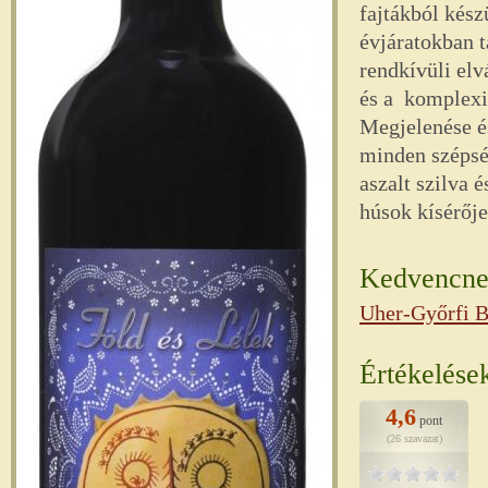
fajtákból kés
évjáratokban t
rendkívüli elv
és a komplexit
Megjelenése és
minden szépsé
aszalt szilva 
húsok kísérője
Kedvencnek
Uher-Győrfi B
Értékelése
4,6
pont
(26 szavazat)