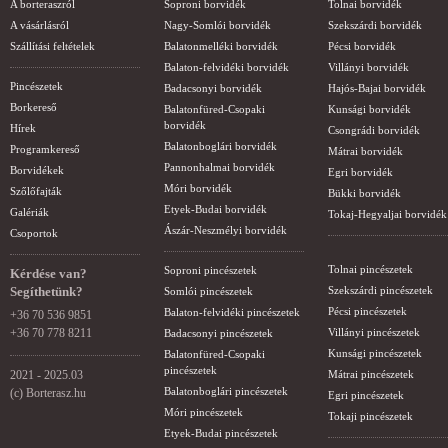
A borteraszról
Soproni borvidék
Tolnai borvidék
A vásárlásról
Nagy-Somlói borvidék
Szekszárdi borvidék
Szállítási feltételek
Balatonmelléki borvidék
Pécsi borvidék
Balaton-felvidéki borvidék
Villányi borvidék
Pincészetek
Badacsonyi borvidék
Hajós-Bajai borvidék
Borkereső
Balatonfüred-Csopaki
Kunsági borvidék
borvidék
Hírek
Csongrádi borvidék
Balatonboglári borvidék
Programkereső
Mátrai borvidék
Pannonhalmai borvidék
Borvidékek
Egri borvidék
Móri borvidék
Szőlőfajták
Bükki borvidék
Etyek-Budai borvidék
Galériák
Tokaj-Hegyaljai borvidék
Ászár-Neszmélyi borvidék
Csoportok
Tolnai pincészetek
Soproni pincészetek
Kérdése van?
Segíthetünk?
Szekszárdi pincészetek
Somlói pincészetek
Pécsi pincészetek
Balaton-felvidéki pincészetek
+36 70 536 9851
+36 70 778 8211
Villányi pincészetek
Badacsonyi pincészetek
Kunsági pincészetek
Balatonfüred-Csopaki
pincészetek
2021 - 2025.03
Mátrai pincészetek
Balatonboglári pincészetek
(c) Borterasz.hu
Egri pincészetek
Móri pincészetek
Tokaji pincészetek
Etyek-Budai pincészetek