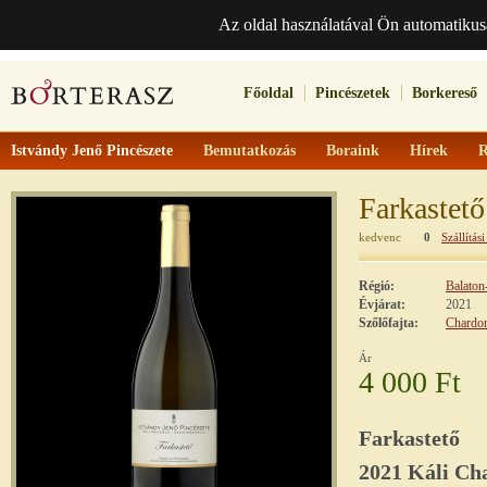
Az oldal használatával Ön automatikus
Főoldal
Pincészetek
Borkereső
Istvándy Jenő Pincészete
Bemutatkozás
Boraink
Hírek
R
Farkastető
kedvenc
0
Szállítási
Régió:
Balaton
Évjárat:
2021
Szőlőfajta:
Chardo
Ár
4 000 Ft
Farkastető
2021 Káli Ch