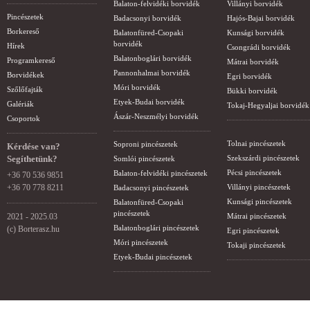
Balaton-felvidéki borvidék
Villányi borvidék
Pincészetek
Badacsonyi borvidék
Hajós-Bajai borvidék
Borkereső
Balatonfüred-Csopaki
Kunsági borvidék
borvidék
Hírek
Csongrádi borvidék
Balatonboglári borvidék
Programkereső
Mátrai borvidék
Pannonhalmai borvidék
Borvidékek
Egri borvidék
Móri borvidék
Szőlőfajták
Bükki borvidék
Etyek-Budai borvidék
Galériák
Tokaj-Hegyaljai borvidék
Ászár-Neszmélyi borvidék
Csoportok
Tolnai pincészetek
Soproni pincészetek
Kérdése van?
Segíthetünk?
Szekszárdi pincészetek
Somlói pincészetek
Pécsi pincészetek
Balaton-felvidéki pincészetek
+36 70 536 9851
+36 70 778 8211
Villányi pincészetek
Badacsonyi pincészetek
Kunsági pincészetek
Balatonfüred-Csopaki
pincészetek
2021 - 2025.03
Mátrai pincészetek
Balatonboglári pincészetek
(c) Borterasz.hu
Egri pincészetek
Móri pincészetek
Tokaji pincészetek
Etyek-Budai pincészetek