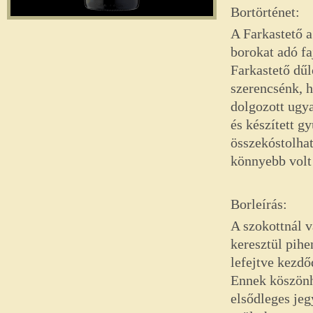
Bortörténet:
A Farkastető 
borokat adó fa
Farkastető dűl
szerencsénk, h
dolgozott ugy
és készített 
összekóstolhat
könnyebb volt 
Borleírás:
A szokottnál 
keresztül pihe
lefejtve kezdő
Ennek köszönhe
elsődleges je