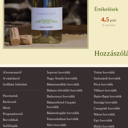
Értékelések
4,5
pont
(6 szavazat)
Hozzászól
A borteraszról
Soproni borvidék
Tolnai borvidék
A vásárlásról
Nagy-Somlói borvidék
Szekszárdi borvidék
Szállítási feltételek
Balatonmelléki borvidék
Pécsi borvidék
Balaton-felvidéki borvidék
Villányi borvidék
Pincészetek
Badacsonyi borvidék
Hajós-Bajai borvidék
Borkereső
Balatonfüred-Csopaki
Kunsági borvidék
borvidék
Hírek
Csongrádi borvidék
Balatonboglári borvidék
Programkereső
Mátrai borvidék
Pannonhalmai borvidék
Borvidékek
Egri borvidék
Móri borvidék
Szőlőfajták
Bükki borvidék