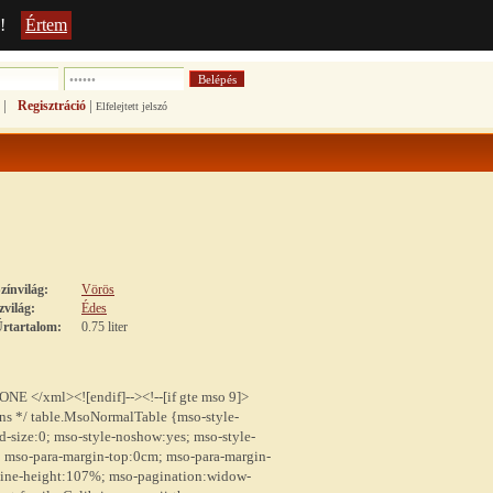
!
Értem
|
|
Regisztráció
Elfelejtett jelszó
zínvilág:
Vörös
zvilág:
Édes
rtartalom:
0.75 liter
NONE
</xml><![endif]--><!--[if gte mso 9]>
ions */ table.MsoNormalTable {mso-style-
d-size:0; mso-style-noshow:yes; mso-style-
t; mso-para-margin-top:0cm; mso-para-margin-
 line-height:107%; mso-pagination:widow-