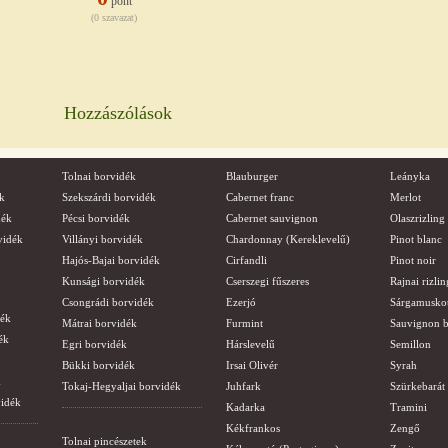
pont
(0 szavazat)
Hozzászólások
Tolnai borvidék
Blauburger
Leányka
k
Szekszárdi borvidék
Cabernet franc
Merlot
dék
Pécsi borvidék
Cabernet sauvignon
Olaszrizling
vidék
Villányi borvidék
Chardonnay (Kereklevelű)
Pinot blanc
Hajós-Bajai borvidék
Cirfandli
Pinot noir
Kunsági borvidék
Cserszegi fűszeres
Rajnai rizlin
Csongrádi borvidék
Ezerjó
Sárgamusko
dék
Mátrai borvidék
Furmint
Sauvignon b
ék
Egri borvidék
Hárslevelű
Semillon
Bükki borvidék
Irsai Olivér
Syrah
k
Tokaj-Hegyaljai borvidék
Juhfark
Szürkebarát
vidék
Kadarka
Tramini
Kékfrankos
Zengő
Tolnai pincészetek