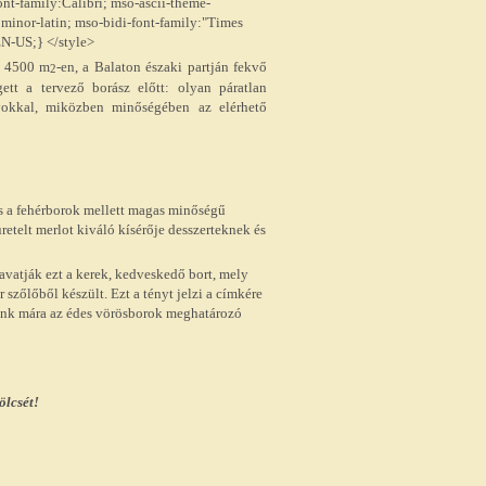
font-family:Calibri; mso-ascii-theme-
:minor-latin; mso-bidi-font-family:"Times
N-US;} </style>
l 4500 m
-en, a Balaton északi partján fekvő
2
tt a tervező borász előtt: olyan páratlan
yokkal, miközben minőségében az elérhető
s a fehérborok mellett magas minőségű
etelt merlot kiváló kísérője desszerteknek és
 avatják ezt a kerek, kedveskedő bort, mely
szőlőből készült. Ezt a tényt jelzi a címkére
runk mára az édes vörösborok meghatározó
ölcsét!