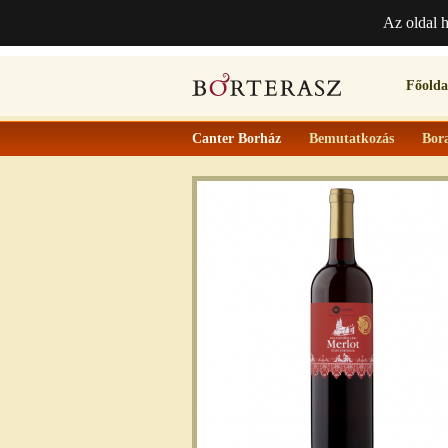
Az oldal 
Főolda
Canter Borház
Bemutatkozás
Bor