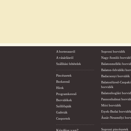
A borteraszról
Soproni borvidék
A vásárlásról
Nagy-Somlói borvidé
Szállítási feltételek
Balatonmelléki borvi
Balaton-felvidéki bor
Pincészetek
Badacsonyi borvidék
Borkereső
Balatonfüred-Csopaki
borvidék
Hírek
Balatonboglári borvi
Programkereső
Pannonhalmai borvid
Borvidékek
Móri borvidék
Szőlőfajták
Etyek-Budai borvidé
Galériák
Ászár-Neszmélyi bor
Csoportok
Soproni pincészetek
Kérdése van?