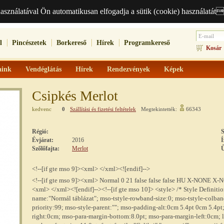
használatával Ön automatikusan elfogadja a sütik (cookie) használatát
l
Pincészetek
Borkereső
Hírek
Programkereső
Kosár
aink
Vendéglátás
Hírek
Rendezvények
Képek
Csipkés Merlot
kedvenc
0
Szállítási és fizetési feltételek
Megtekintették:
66343
Régió:
S
Évjárat:
2016
Í
Szőlőfajta:
Merlot
Ű
<!--[if gte mso 9]><xml>
</xml><![endif]-->
<!--[if gte mso 9]><xml>
Normal
0
21
false
false
false
HU
X-NONE
X-
<xml>
</xml><![endif]--><!--[if gte mso 10]> <style> /* Style Definit
name:"Normál táblázat"; mso-tstyle-rowband-size:0; mso-tstyle-colban
priority:99; mso-style-parent:""; mso-padding-alt:0cm 5.4pt 0cm 5.4p
right:0cm; mso-para-margin-bottom:8.0pt; mso-para-margin-left:0cm;