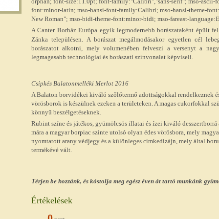
orphan; font-size:11.0pt; font-family:"Calibri","sans-serif"; mso-ascii-
font:minor-latin; mso-hansi-font-family:Calibri; mso-hansi-theme-font
New Roman"; mso-bidi-theme-font:minor-bidi; mso-fareast-language:E
A Canter Borház Európa egyik legmodernebb borászataként épült fe
Zánka településen. A borászat megálmodásakor egyetlen cél lebege
borászatot alkotni, mely volumenében felveszi a versenyt a nag
legmagasabb technológiai és borászati színvonalat képviseli.
Csipkés Balatonmelléki Merlot 2016
A Balaton borvidékei kiváló szőlőtermő adottságokkal rendelkeznek é
vörösborok is készülnek ezeken a területeken. A magas cukorfokkal szür
könnyű beszélgetéseknek.
Rubint színe és játékos, gyümölcsös illatai és ízei kiváló desszertborrá
mára a magyar borpiac szinte utolsó olyan édes vörösbora, mely magyar 
nyomtatott arany védjegy és a különleges címkedizájn, mely által bo
termékévé vált.
Térjen be hozzánk, és kóstolja meg egész éven át tartó munkánk gyüm
Értékelések
0