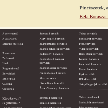
Pincészetek,
Béla Borászat
A borteraszról
Soproni borvidék
Tolnai borvidék
A vásárlásról
Nagy-Somlói borvidék
Szekszárdi borvidék
Szállítási feltételek
Balatonmelléki borvidék
Pécsi borvidék
Balaton-felvidéki borvidék
Villányi borvidék
Pincészetek
Badacsonyi borvidék
Hajós-Bajai borvidék
Borkereső
Balatonfüred-Csopaki
Kunsági borvidék
borvidék
Hírek
Csongrádi borvidék
Balatonboglári borvidék
Programkereső
Mátrai borvidék
Pannonhalmai borvidék
Borvidékek
Egri borvidék
Móri borvidék
Szőlőfajták
Bükki borvidék
Etyek-Budai borvidék
Galériák
Tokaj-Hegyaljai borvidék
Ászár-Neszmélyi borvidék
Csoportok
Tolnai pincészetek
Soproni pincészetek
Kérdése van?
Segíthetünk?
Szekszárdi pincészetek
Somlói pincészetek
Pécsi pincészetek
Balaton-felvidéki pincészetek