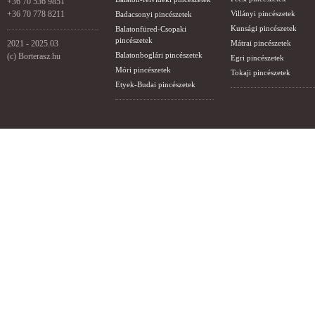
+36 70 536 9851
+36 70 778 8211
Villányi pincészetek
Badacsonyi pincészetek
Kunsági pincészetek
Balatonfüred-Csopaki
pincészetek
2021 - 2025.03
Mátrai pincészetek
Balatonboglári pincészetek
(c) Borterasz.hu
Egri pincészetek
Móri pincészetek
Tokaji pincészetek
Etyek-Budai pincészetek