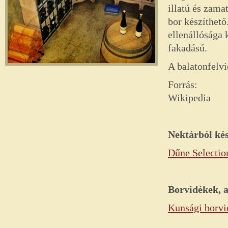
illatú és zam
bor készíthető
ellenállósága 
fakadású.
A balatonfelvi
Forrás:
Wikipedia
Nektárból kés
Dűne Selectio
Borvidékek, 
Kunsági borvi