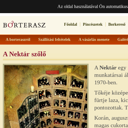
Az oldal használatával Ön automatikus
Főoldal
Pincészetek
Borkereső
A borteraszról
Szállítási feltételek
A vásárlás menete
Galér
A Nektár szőlő
A
Nektár
egy 
munkatársai ál
1970
-ben.
Tőkéje középer
fürtje laza, k
pontozottak. 
Korán, augusz
magas cukorta