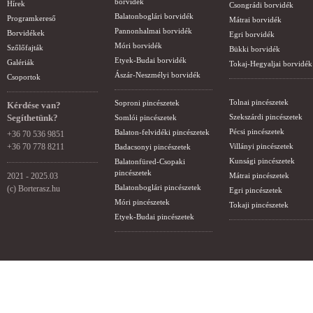
borvidék
Hírek
Csongrádi borvidék
Balatonboglári borvidék
Programkereső
Mátrai borvidék
Pannonhalmai borvidék
Borvidékek
Egri borvidék
Móri borvidék
Szőlőfajták
Bükki borvidék
Etyek-Budai borvidék
Galériák
Tokaj-Hegyaljai borvidék
Ászár-Neszmélyi borvidék
Csoportok
Tolnai pincészetek
Soproni pincészetek
Kérdése van?
Segíthetünk?
Szekszárdi pincészetek
Somlói pincészetek
Pécsi pincészetek
Balaton-felvidéki pincészetek
+36 70 536 9851
+36 70 778 8211
Villányi pincészetek
Badacsonyi pincészetek
Kunsági pincészetek
Balatonfüred-Csopaki
pincészetek
2021 - 2025.03
Mátrai pincészetek
Balatonboglári pincészetek
(c) Borterasz.hu
Egri pincészetek
Móri pincészetek
Tokaji pincészetek
Etyek-Budai pincészetek