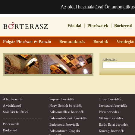
Az oldal használatával Ön automatikus
Főoldal
Pincészetek
Borkereső
Polgár Pincészet és Panzió
Bemutatkozás
Boraink
Vendéglát
Kifejezés:
A borteraszról
Soproni borvidék
Tolnai borvidék
A vásárlásról
Nagy-Somlói borvidék
Szekszárdi borvidék
Szállítási feltételek
Balatonmelléki borvidék
Pécsi borvidék
Balaton-felvidéki borvidék
Villányi borvidék
Pincészetek
Badacsonyi borvidék
Hajós-Bajai borvidék
Borkereső
Balatonfüred-Csopaki
Kunsági borvidék