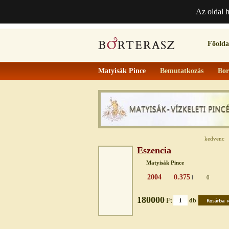
Az oldal 
Főolda
Matyisák Pince
Bemutatkozás
Bor
kedvenc
Eszencia
Matyisák Pince
2004
0.375
l
0
180000
Ft
db