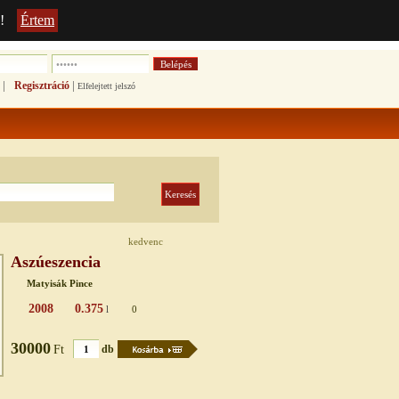
!
Értem
|
|
Regisztráció
Elfelejtett jelszó
kedvenc
Aszúeszencia
Matyisák Pince
2008
0.375
l
0
30000
Ft
db