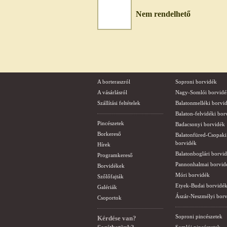
Nem rendelhető
A borteraszról
Soproni borvidék
A vásárlásról
Nagy-Somlói borvidé
Szállítási feltételek
Balatonmelléki borvi
Balaton-felvidéki bor
Pincészetek
Badacsonyi borvidék
Borkereső
Balatonfüred-Csopaki
borvidék
Hírek
Balatonboglári borvi
Programkereső
Pannonhalmai borvid
Borvidékek
Móri borvidék
Szőlőfajták
Etyek-Budai borvidé
Galériák
Ászár-Neszmélyi bor
Csoportok
Soproni pincészetek
Kérdése van?