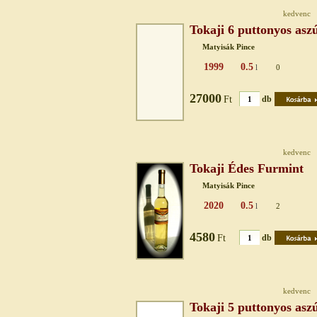
kedvenc
Tokaji 6 puttonyos asz
Matyisák Pince
1999
0.5
l
0
27000
Ft
db
kedvenc
Tokaji Édes Furmint
Matyisák Pince
2020
0.5
l
2
4580
Ft
db
kedvenc
Tokaji 5 puttonyos asz