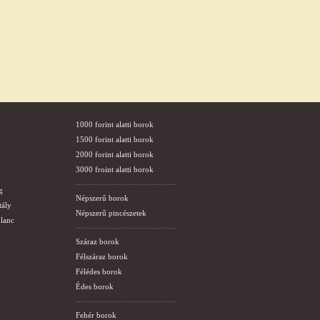
1000 forint alatti borok
1500 forint alatti borok
2000 forint alatti borok
3000 froint alatti borok
g
Népszerű borok
tály
Népszerű pincészetek
lanc
Száraz borok
Félszáraz borok
Félédes borok
Édes borok
Fehér borok