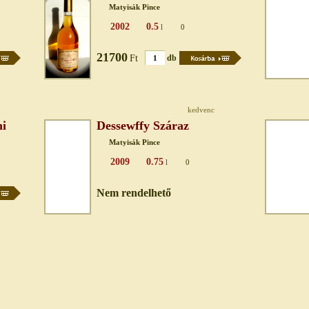
Matyisák Pince
2002
0.5
l
0
21700
Ft
db
kedvenc
ni
Dessewffy Száraz
Matyisák Pince
2009
0.75
l
0
Nem rendelhető