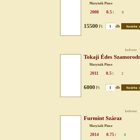
Matyisák Pince
2008
0.5
l
0
15500
Ft
db
kedvenc
Tokaji Édes Szamorod
Matyisák Pince
2011
0.5
l
2
6000
Ft
db
kedvenc
Furmint Száraz
Matyisák Pince
2014
0.75
l
0