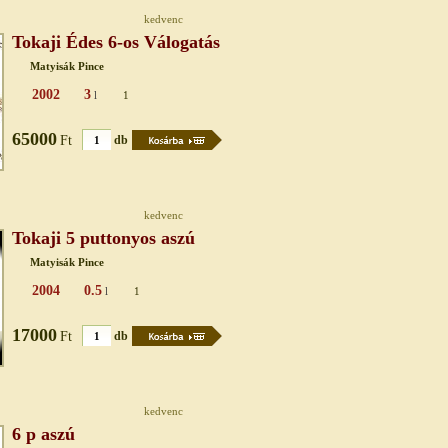
kedvenc
Tokaji Édes 6-os Válogatás
Matyisák Pince
2002
3
l
1
65000
Ft
db
kedvenc
Tokaji 5 puttonyos aszú
Matyisák Pince
2004
0.5
l
1
17000
Ft
db
kedvenc
6 p aszú