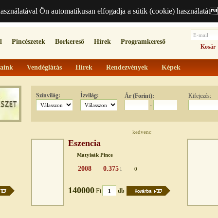
használatával Ön automatikusan elfogadja a sütik (cookie) használatát
l
Pincészetek
Borkereső
Hírek
Programkereső
Kosár
aink
Vendéglátás
Hírek
Rendezvények
Képek
Színvilág:
Ízvilág:
Ár (Forint):
Kifejezés:
-
kedvenc
Eszencia
Matyisák Pince
2008
0.375
l
0
140000
Ft
db