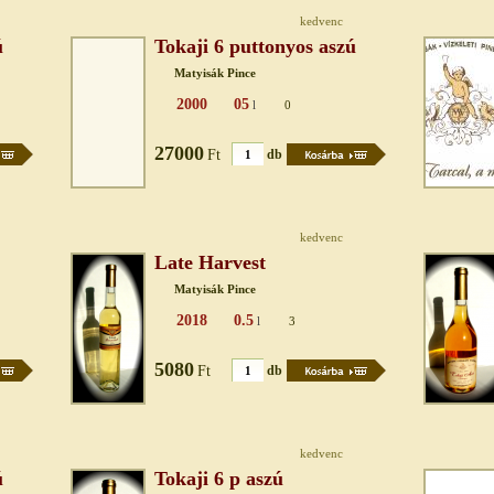
kedvenc
ú
Tokaji 6 puttonyos aszú
Matyisák Pince
2000
05
l
0
27000
Ft
db
kedvenc
Late Harvest
Matyisák Pince
2018
0.5
l
3
5080
Ft
db
kedvenc
ú
Tokaji 6 p aszú