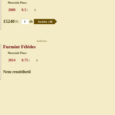
Matyisák Pince
2000
0.5
l
0
15240
Ft
db
kedvenc
Furmint Félédes
Matyisák Pince
2014
0.75
l
0
Nem rendelhető