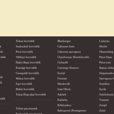
Tolnai borvidék
Blauburger
Leányka
k
Szekszárdi borvidék
Cabernet franc
Merlot
dék
Pécsi borvidék
Cabernet sauvignon
Olaszrizling
vidék
Villányi borvidék
Chardonnay (Kereklevelű)
Pinot blanc
Hajós-Bajai borvidék
Cirfandli
Pinot noir
Kunsági borvidék
Cserszegi fűszeres
Rajnai rizlin
Csongrádi borvidék
Ezerjó
Sárgamusko
dék
Mátrai borvidék
Furmint
Sauvignon b
ék
Egri borvidék
Hárslevelű
Semillon
Bükki borvidék
Irsai Olivér
Syrah
k
Tokaj-Hegyaljai borvidék
Juhfark
Szürkebarát
vidék
Kadarka
Tramini
Kékfrankos
Zengő
Tolnai pincészetek
Kékoportó (Portugieser)
Zenit
Szekszárdi pincészetek