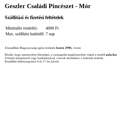
Geszler Családi Pincészet - Mór
Szállítási és fizetési feltételek
Minimális rendelés:
4000
Ft
Max. szállítási határidő:
7 nap
A kiszállítás Magyarország egész területén
bruttó 2990,-
forint.
Kérjük, hogy amennyiben lehetséges, a csomagolás megkönnyítése végett a rendelt
palacks
A fizetés készpénzzel vagy bankkártyával, a borok átvételekor a futárnak történik.
Kiszállítás hétköznapokon 8 és 17 óra között.