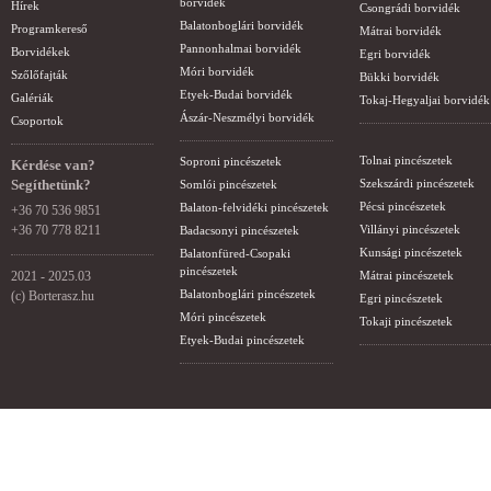
borvidék
Hírek
Csongrádi borvidék
Balatonboglári borvidék
Programkereső
Mátrai borvidék
Pannonhalmai borvidék
Borvidékek
Egri borvidék
Móri borvidék
Szőlőfajták
Bükki borvidék
Etyek-Budai borvidék
Galériák
Tokaj-Hegyaljai borvidék
Ászár-Neszmélyi borvidék
Csoportok
Tolnai pincészetek
Soproni pincészetek
Kérdése van?
Segíthetünk?
Szekszárdi pincészetek
Somlói pincészetek
Pécsi pincészetek
Balaton-felvidéki pincészetek
+36 70 536 9851
+36 70 778 8211
Villányi pincészetek
Badacsonyi pincészetek
Kunsági pincészetek
Balatonfüred-Csopaki
pincészetek
2021 - 2025.03
Mátrai pincészetek
Balatonboglári pincészetek
(c) Borterasz.hu
Egri pincészetek
Móri pincészetek
Tokaji pincészetek
Etyek-Budai pincészetek