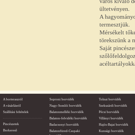
város kiváló d
ültetvényen.
A hagyományos
termesztjük.
Mérsékelt tőke
törekszünk a m
Saját pincésze
szőlőfeldolgoz
acéltartályokk
A borteraszról
Soproni borvidék
Tolnai borvidék
A vásárlásról
Nagy-Somlói borvidék
Szekszárdi borvidék
Szállítási feltételek
Balatonmelléki borvidék
Pécsi borvidék
Balaton-felvidéki borvidék
Villányi borvidék
Pincészetek
Badacsonyi borvidék
Hajós-Bajai borvidék
Borkereső
Balatonfüred-Csopaki
Kunsági borvidék