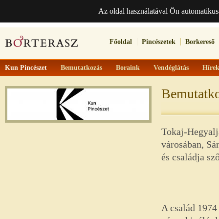
Az oldal használatával Ön automatikus
Főoldal
Pincészetek
Borkereső
Kun Pincészet
Bemutatkozás
Boraink
Vendéglátás
Híre
Bemutatk
Tokaj-Hegyalj
városában, Sá
és családja sz
A család 1974 