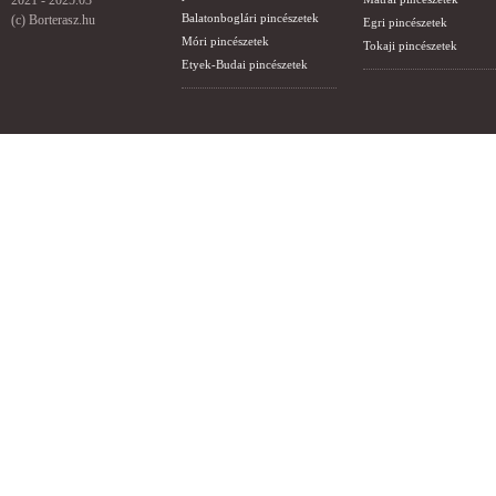
2021 - 2025.03
Balatonboglári pincészetek
(c) Borterasz.hu
Egri pincészetek
Móri pincészetek
Tokaji pincészetek
Etyek-Budai pincészetek