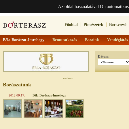
Az oldal használatával Ön automatikus
Főoldal
Pincészetek
Borkereső
Béla Borászat-Imrehegy
Bemutatkozás
Boraink
Vendéglátás
Dátum:
kedvenc
Borászatunk
2012.09.17.
Béla Borászat-Imrehegy