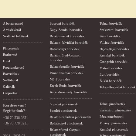
A borteraszról
Soproni borvidék
Tolnai borvidék
A vásárlásról
Nagy-Somlói borvidék
Szekszárdi borvidék
Szállítási feltételek
Balatonmelléki borvidék
Pécsi borvidék
Balaton-felvidéki borvidék
Villányi borvidék
Pincészetek
Badacsonyi borvidék
Hajós-Bajai borvidék
Borkereső
Balatonfüred-Csopaki
Kunsági borvidék
borvidék
Hírek
Csongrádi borvidék
Balatonboglári borvidék
Programkereső
Mátrai borvidék
Pannonhalmai borvidék
Borvidékek
Egri borvidék
Móri borvidék
Szőlőfajták
Bükki borvidék
Etyek-Budai borvidék
Galériák
Tokaj-Hegyaljai borvidék
Ászár-Neszmélyi borvidék
Csoportok
Tolnai pincészetek
Soproni pincészetek
Kérdése van?
Segíthetünk?
Szekszárdi pincészetek
Somlói pincészetek
Pécsi pincészetek
Balaton-felvidéki pincészetek
+36 70 536 9851
+36 70 778 8211
Villányi pincészetek
Badacsonyi pincészetek
Kunsági pincészetek
Balatonfüred-Csopaki
pincészetek
Mátrai pincészetek