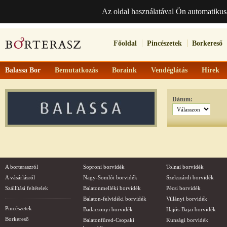
Az oldal használatával Ön automatikus
Főoldal
Pincészetek
Borkereső
Balassa Bor
Bemutatkozás
Boraink
Vendéglátás
Hírek
Dátum:
A borteraszról
Soproni borvidék
Tolnai borvidék
A vásárlásról
Nagy-Somlói borvidék
Szekszárdi borvidék
Szállítási feltételek
Balatonmelléki borvidék
Pécsi borvidék
Balaton-felvidéki borvidék
Villányi borvidék
Pincészetek
Badacsonyi borvidék
Hajós-Bajai borvidék
Borkereső
Balatonfüred-Csopaki
Kunsági borvidék