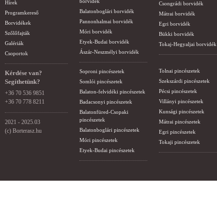
borvidék
Hírek
Csongrádi borvidék
Balatonboglári borvidék
Programkereső
Mátrai borvidék
Pannonhalmai borvidék
Borvidékek
Egri borvidék
Móri borvidék
Szőlőfajták
Bükki borvidék
Etyek-Budai borvidék
Galériák
Tokaj-Hegyaljai borvidék
Ászár-Neszmélyi borvidék
Csoportok
Tolnai pincészetek
Soproni pincészetek
Kérdése van?
Segíthetünk?
Szekszárdi pincészetek
Somlói pincészetek
Pécsi pincészetek
Balaton-felvidéki pincészetek
+36 70 536 9851
+36 70 778 8211
Villányi pincészetek
Badacsonyi pincészetek
Kunsági pincészetek
Balatonfüred-Csopaki
pincészetek
2021 - 2025.03
Mátrai pincészetek
Balatonboglári pincészetek
(c) Borterasz.hu
Egri pincészetek
Móri pincészetek
Tokaji pincészetek
Etyek-Budai pincészetek